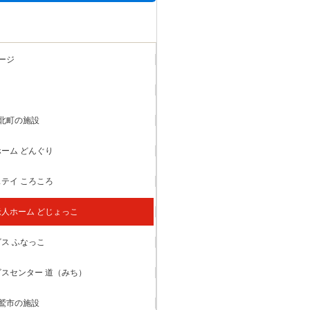
ージ
北町の施設
ーム どんぐり
テイ ころころ
人ホーム どじょっこ
ス ふなっこ
スセンター 道（みち）
鷲市の施設