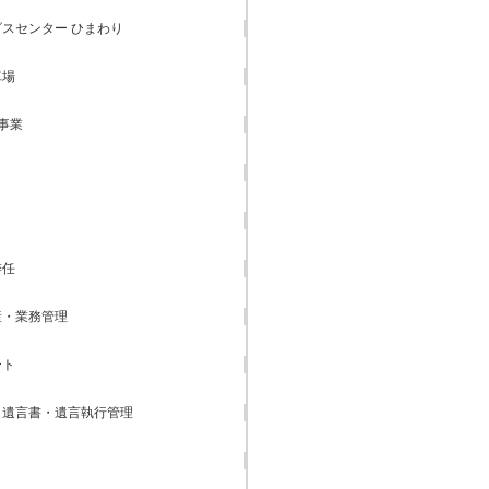
スセンター ひまわり
車場
事業
委任
産・業務管理
ート
・遺言書・遺言執行管理