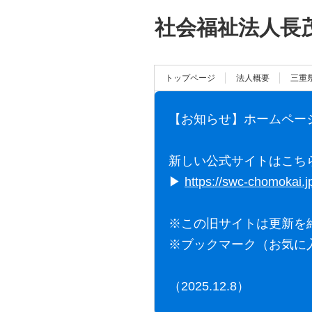
社会福祉法人長
トップページ
法人概要
三重
【お知らせ】ホームペー
新しい公式サイトはこち
▶
https://swc-chomokai.j
※この旧サイトは更新を
※ブックマーク（お気に
（2025.12.8）