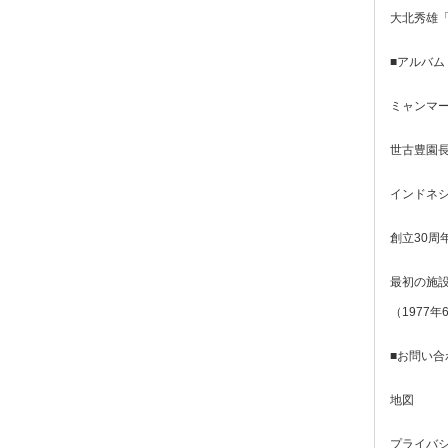
大北秀雄
■アルバム
ミャンマー
世古豊園長
インドネシ
創立30周
最初の施設
（1977年
■お問い合
地図
プライバ