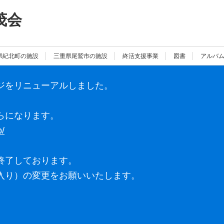
茂会
県紀北町の施設
三重県尾鷲市の施設
終活支援事業
図書
アルバ
ジをリニューアルしました。
らになります。
p/
終了しております。
入り）の変更をお願いいたします。