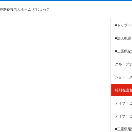
特別養護老人ホーム どじょっこ
■トップペ
■法人概要
■三重県紀
グループホ
ショートス
特別養護老
デイサービ
デイサービ
■三重県尾