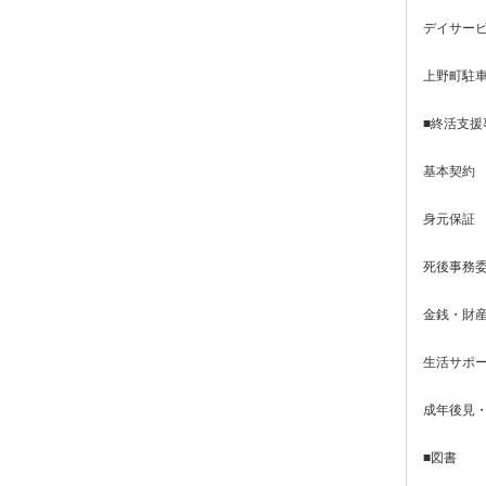
デイサービ
上野町駐
■終活支援
基本契約
身元保証
死後事務
金銭・財
生活サポ
成年後見
■図書