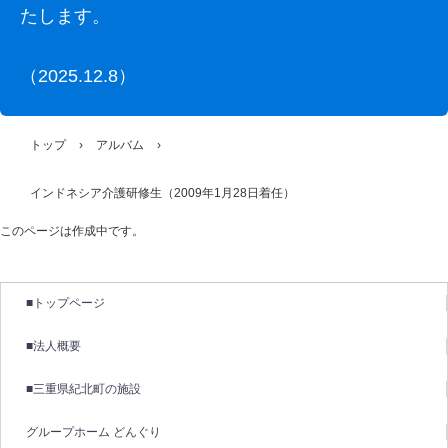
たします。
（2025.12.8）
トップ
›
アルバム
›
インドネシア介護研修生（2009年1月28日着任）
このページは作成中です。
■トップページ
■法人概要
■三重県紀北町の施設
グループホーム どんぐり