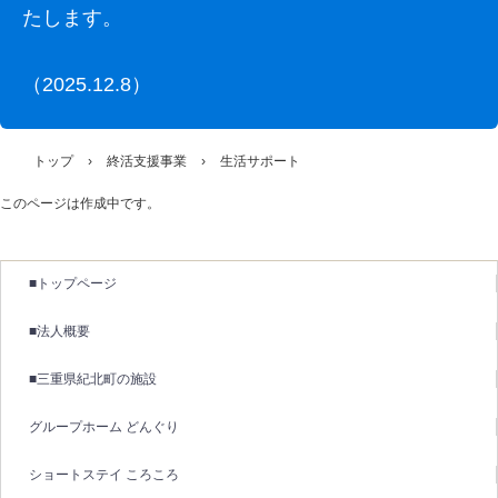
たします。
（2025.12.8）
トップ
›
終活支援事業
›
生活サポート
このページは作成中です。
■トップページ
■法人概要
■三重県紀北町の施設
グループホーム どんぐり
ショートステイ ころころ