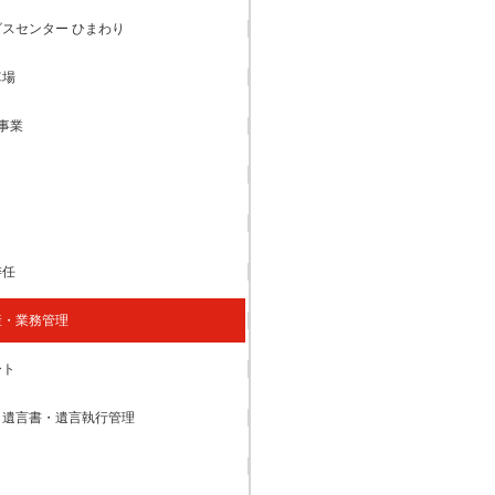
スセンター ひまわり
車場
事業
委任
産・業務管理
ート
・遺言書・遺言執行管理