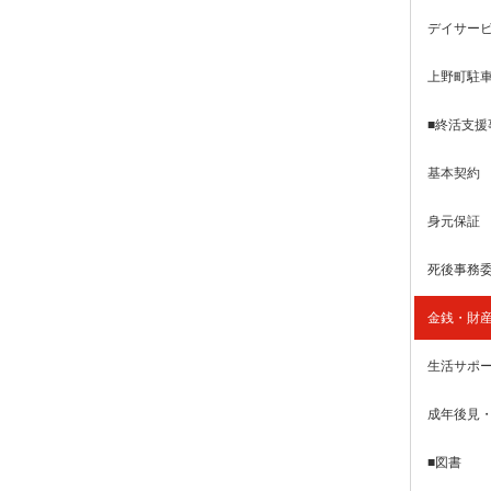
デイサービ
上野町駐
■終活支援
基本契約
身元保証
死後事務
金銭・財
生活サポ
成年後見
■図書