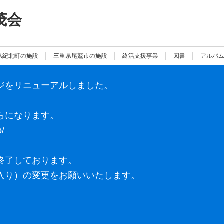
茂会
県紀北町の施設
三重県尾鷲市の施設
終活支援事業
図書
アルバ
ジをリニューアルしました。
らになります。
p/
終了しております。
入り）の変更をお願いいたします。