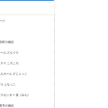
ージ
北町の施設
ーム どんぐり
テイ ころころ
人ホーム どじょっこ
ス ふなっこ
スセンター 道（みち）
鷲市の施設