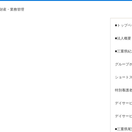
財産・業務管理
■トップペ
■法人概要
■三重県紀
グループホ
ショートス
特別養護老
デイサービ
デイサービ
■三重県尾