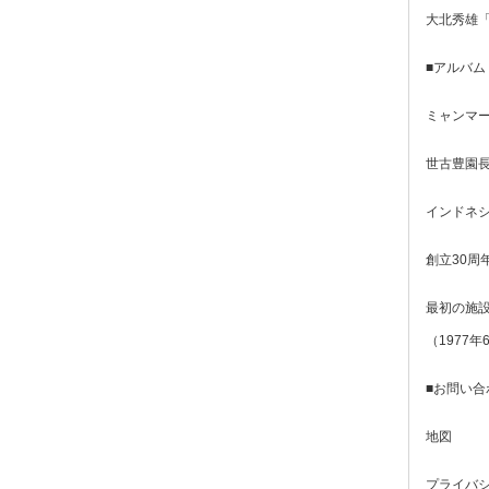
大北秀雄
■アルバム
ミャンマー
世古豊園長
インドネシ
創立30周
最初の施設
（1977年
■お問い合
地図
プライバ