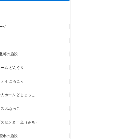
ージ
北町の施設
ーム どんぐり
テイ ころころ
人ホーム どじょっこ
ス ふなっこ
スセンター 道（みち）
鷲市の施設