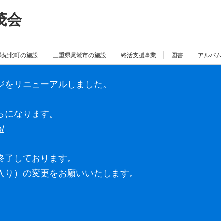
茂会
県紀北町の施設
三重県尾鷲市の施設
終活支援事業
図書
アルバ
ジをリニューアルしました。
らになります。
p/
終了しております。
入り）の変更をお願いいたします。