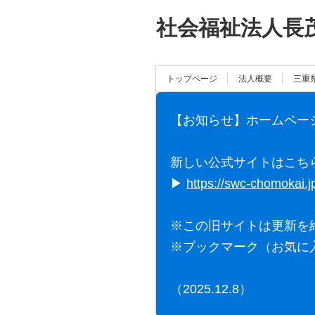
社会福祉法人長
トップページ
法人概要
三重
【お知らせ】ホームペー
新しい公式サイトはこち
▶
https://swc-chomokai.j
※この旧サイトは更新を
※ブックマーク（お気に
（2025.12.8）