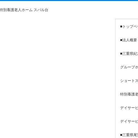
特別養護老人ホーム スバル台
■トップペ
■法人概要
■三重県紀
グループホ
ショートス
特別養護老
デイサービ
デイサービ
■三重県尾