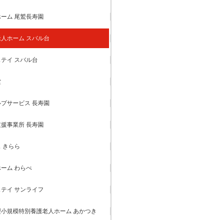
ーム 尾鷲長寿園
人ホーム スバル台
テイ スバル台
堂
プサービス 長寿園
援事業所 長寿園
 きらら
ーム わらべ
テイ サンライフ
小規模特別養護老人ホーム あかつき