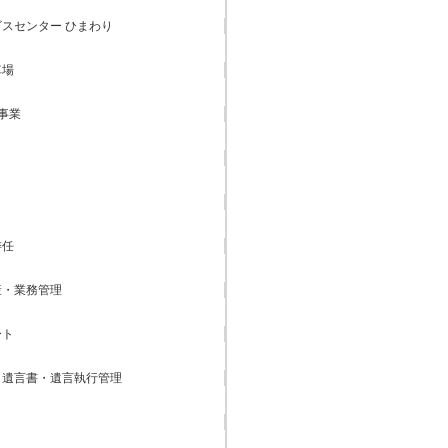
スセンター ひまわり
車場
事業
委任
産・業務管理
ート
・遺言書・遺言執行管理