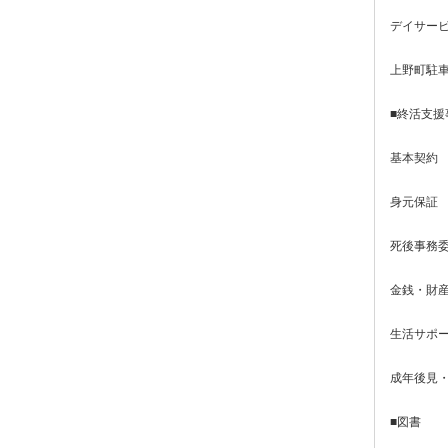
デイサービ
上野町駐
■終活支援
基本契約
身元保証
死後事務
金銭・財
生活サポ
成年後見
■図書