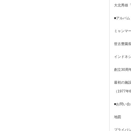
大北秀雄
■アルバム
ミャンマー
世古豊園長
インドネシ
創立30周
最初の施設
（1977年
■お問い合
地図
プライバ